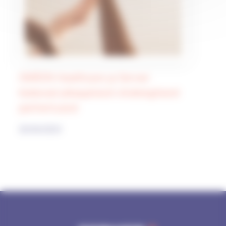
OMRON Healthcare ja Servier
teatavad pikaajalisest strateegilisest
partnerlusest
20/04/2023