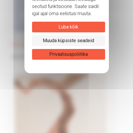
Luba kõik
Muuda küpsiste seadeid
Koostöö tervisehoiutöötajatega
Privaatsuspoliitika
25/05/2026