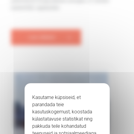
pühendunud terapeutilisele arengule, et
vastata
patsientide vajadustele.
Loe rohkem