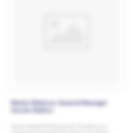
Mariia Gliebova: General Manager
Servier Baltics
Servier tegutseb Eestis juba üle 20 aasta ja on