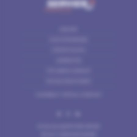
SISUKORD
KASUTUSTINGIMUSED
KÜPSISTE POLIITIKA
ANDMEKAITSE
VÕTA MEIEGA ÜHENDUST
TEATAGE KÕRVALTOIMEST
ACCESSIBILITY: PARTIALLY COMPLIANT
© 2024 LES LABORATOIRES SERVIER
See sait on mõeldud Eesti elanikele