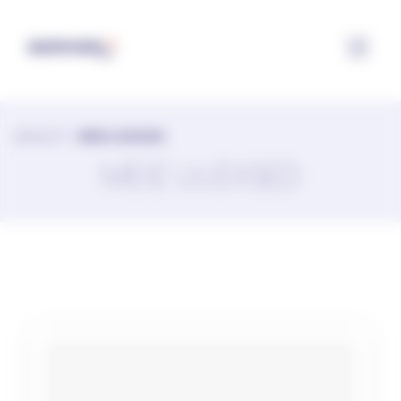
Küpsiste halduspaneel
AVALEHT
>
MEIE UUDISED
MEIE UUDISED